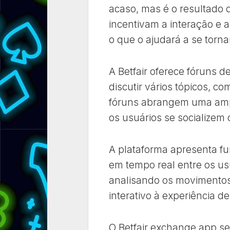
acaso, mas é o resultado 
incentivam a interação e 
o que o ajudará a se torna
A Betfair oferece fóruns 
discutir vários tópicos, c
fóruns abrangem uma amp
os usuários se socialize
A plataforma apresenta f
em tempo real entre os usu
analisando os movimento
interativo à experiência d
O Betfair exchange app se