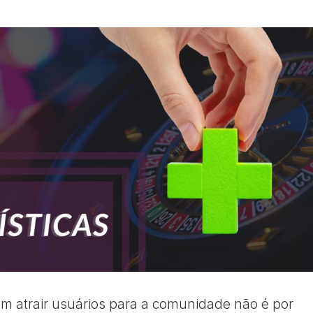
em atrair usuários para a comunidade não é por