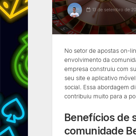
13 de setembro de 2
No setor de apostas on-li
envolvimento da comunidad
empresa construiu com s
seu site e aplicativo móv
social. Essa abordagem d
contribuiu muito para a po
Benefícios de
comunidade Be