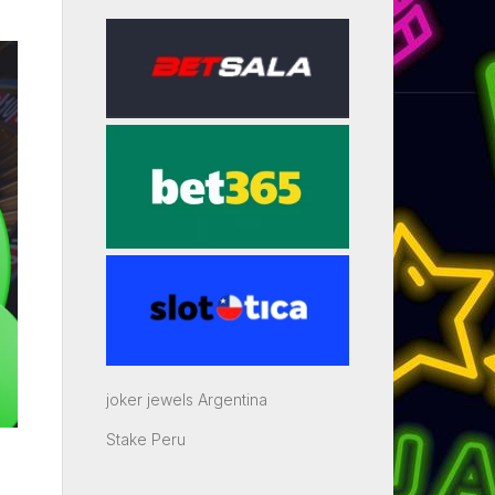
joker jewels Argentina
Stake Peru