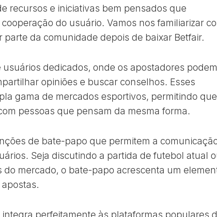
de recursos e iniciativas bem pensados que
a cooperação do usuário. Vamos nos familiarizar c
r parte da comunidade depois de baixar Betfair.
de usuários dedicados, onde os apostadores pode
ompartilhar opiniões e buscar conselhos. Esses
la gama de mercados esportivos, permitindo que
m com pessoas que pensam da mesma forma.
unções de bate-papo que permitem a comunicaçã
ários. Seja discutindo a partida de futebol atual 
s do mercado, o bate-papo acrescenta um elemen
e apostas.
 integra perfeitamente às plataformas populares 