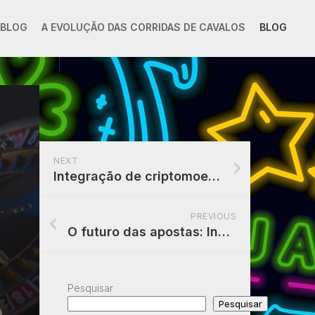
BLOG
A EVOLUÇÃO DAS CORRIDAS DE CAVALOS
BLOG
NEXT
Integração de criptomoedas: a abordagem da Betmotion para pagamentos digitais
PREVIOUS
O futuro das apostas: Inovações tecnológicas e a visão da EstrelaBet
Pesquisar
Pesquisar