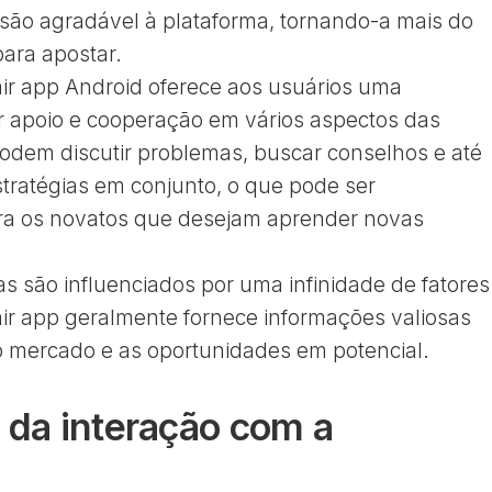
ão agradável à plataforma, tornando-a mais do
ara apostar.
ir app Android oferece aos usuários uma
r apoio e cooperação em vários aspectos das
odem discutir problemas, buscar conselhos e até
ratégias em conjunto, o que pode ser
para os novatos que desejam aprender novas
 são influenciados por uma infinidade de fatores
ir app geralmente fornece informações valiosas
o mercado e as oportunidades em potencial.
s da interação com a