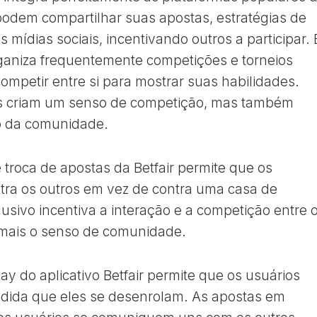
 podem compartilhar suas apostas, estratégias de
mídias sociais, incentivando outros a participar. 
rganiza frequentemente competições e torneios
mpetir entre si para mostrar suas habilidades.
s criam um senso de competição, mas também
ro da comunidade.
 troca de apostas da Betfair permite que os
tra os outros em vez de contra uma casa de
usivo incentiva a interação e a competição entre 
 mais o senso de comunidade.
ay do aplicativo Betfair permite que os usuários
ida que eles se desenrolam. As apostas em