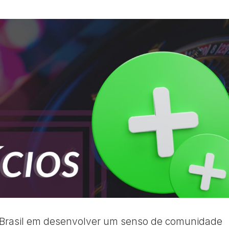
 Brasil em desenvolver um senso de comunidade