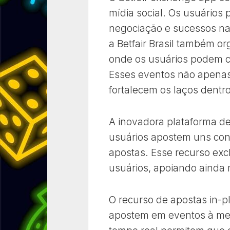
mídia social. Os usuários
negociação e sucessos nas 
a Betfair Brasil também o
onde os usuários podem co
Esses eventos não apena
fortalecem os laços dent
A inovadora plataforma de
usuários apostem uns con
apostas. Esse recurso excl
usuários, apoiando ainda
O recurso de apostas in-pl
apostem em eventos à med