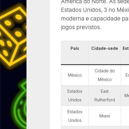
América do Norte. As sed
Estados Unidos, 3 no Méx
moderna e capacidade par
jogos previstos.
País
Cidade-sede
Est
Cidade do
México
E
México
Estados
East
Me
Unidos
Rutherford
Estados
Miami
Unidos