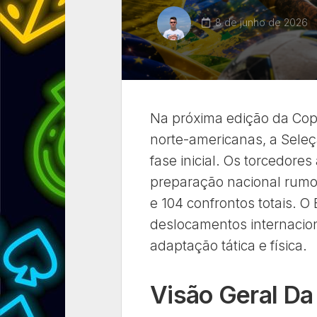
8 de junho de 2026
Na próxima edição da Cop
norte-americanas, a Seleçã
fase inicial. Os torcedo
preparação nacional rumo a
e 104 confrontos totais. O
deslocamentos internacion
adaptação tática e física.
Visão Geral D