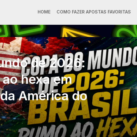
HOME
COMO FAZER APOSTAS FAVORITAS
undo de 2026:
o ao hexa em
 da América do