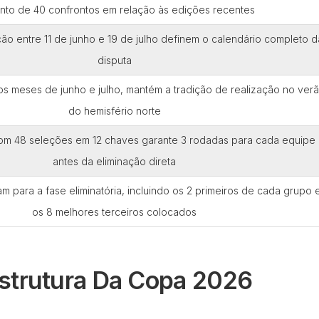
to de 40 confrontos em relação às edições recentes
ão entre 11 de junho e 19 de julho definem o calendário completo d
disputa
os meses de junho e julho, mantém a tradição de realização no ver
do hemisfério norte
om 48 seleções em 12 chaves garante 3 rodadas para cada equipe
antes da eliminação direta
 para a fase eliminatória, incluindo os 2 primeiros de cada grupo 
os 8 melhores terceiros colocados
strutura Da Copa 2026