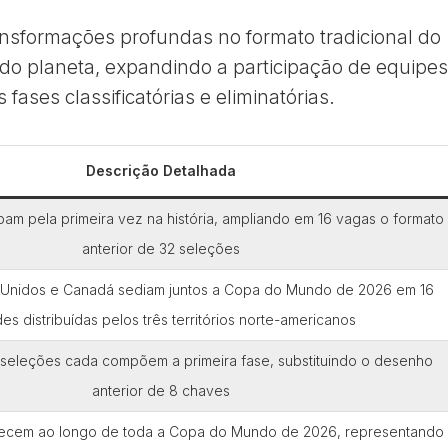
nsformações profundas no formato tradicional do
 do planeta, expandindo a participação de equipes
 fases classificatórias e eliminatórias.
Descrição Detalhada
pam pela primeira vez na história, ampliando em 16 vagas o formato
anterior de 32 seleções
 Unidos e Canadá sediam juntos a Copa do Mundo de 2026 em 16
es distribuídas pelos três territórios norte-americanos
 seleções cada compõem a primeira fase, substituindo o desenho
anterior de 8 chaves
ntecem ao longo de toda a Copa do Mundo de 2026, representando