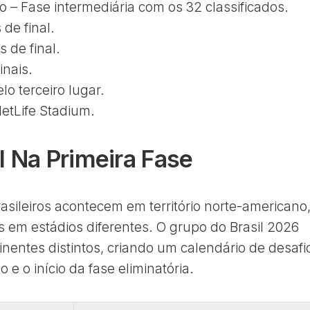
o – Fase intermediária com os 32 classificados.
 de final.
s de final.
inais.
lo terceiro lugar.
MetLife Stadium.
l Na Primeira Fase
asileiros acontecem em território norte-americano
s em estádios diferentes. O grupo do Brasil 2026
inentes distintos, criando um calendário de desafi
o e o início da fase eliminatória.