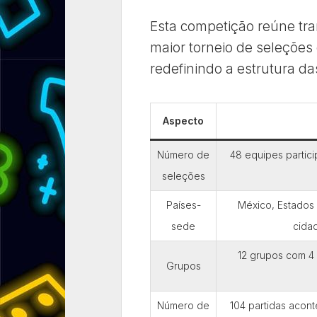
Esta competição reúne tra
maior torneio de seleções
redefinindo a estrutura das
Aspecto
Número de
48 equipes partici
seleções
Países-
México, Estados
sede
cidad
12 grupos com 4
Grupos
Número de
104 partidas aco