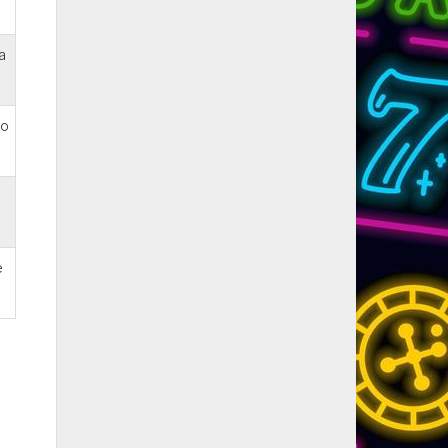
a
ão
e