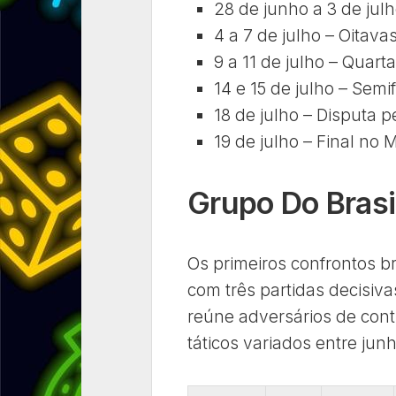
28 de junho a 3 de julh
4 a 7 de julho – Oitavas
9 a 11 de julho – Quarta
14 e 15 de julho – Semif
18 de julho – Disputa pe
19 de julho – Final no 
Grupo Do Brasi
Os primeiros confrontos br
com três partidas decisiva
reúne adversários de cont
táticos variados entre junh