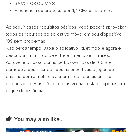
RAM: 2 GB OU MAIS;
Frequência do processador: 1,4 GHz ou superior.
Ao seguir esses requisitos básicos, você poderá aproveitar
todos os recursos do aplicativo móvel em seu dispositivo
iOS sem problemas.
Não perca tempo! Baixe o aplicativo
1xBet mobile
agora e
descubra um mundo de entretenimento sem limites.
Aproveite o nosso bônus de boas-vindas de 100% e
comece a desfrutar de apostas esportivas e jogos de
cassino com a melhor plataforma de apostas on-line
disponível no Brasil. A sorte e as vitórias estão a apenas um
clique de distância!
You may also like...