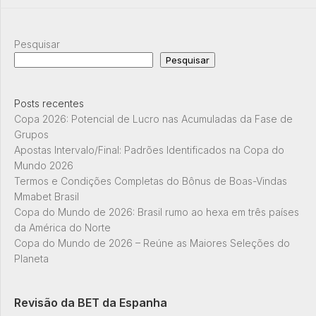
Pesquisar
Pesquisar
Posts recentes
Copa 2026: Potencial de Lucro nas Acumuladas da Fase de
Grupos
Apostas Intervalo/Final: Padrões Identificados na Copa do
Mundo 2026
Termos e Condições Completas do Bônus de Boas-Vindas
Mmabet Brasil
Copa do Mundo de 2026: Brasil rumo ao hexa em três países
da América do Norte
Copa do Mundo de 2026 – Reúne as Maiores Seleções do
Planeta
Revisão da BET da Espanha