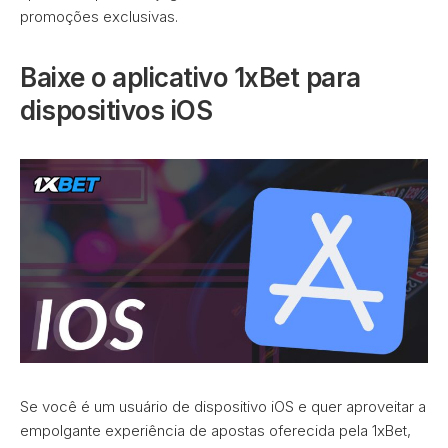
promoções exclusivas.
Baixe o aplicativo 1xBet para
dispositivos iOS
Se você é um usuário de dispositivo iOS e quer aproveitar a
empolgante experiência de apostas oferecida pela 1xBet,