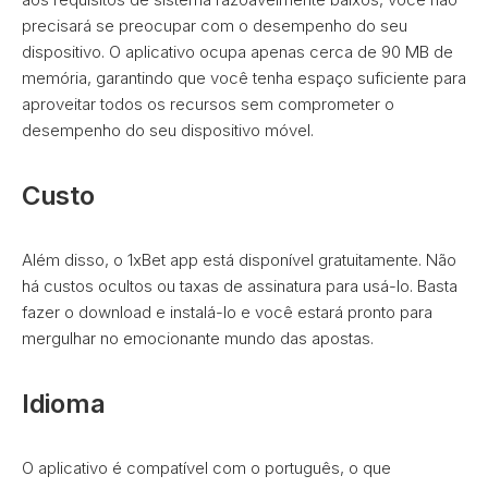
precisará se preocupar com o desempenho do seu
dispositivo. O aplicativo ocupa apenas cerca de 90 MB de
memória, garantindo que você tenha espaço suficiente para
aproveitar todos os recursos sem comprometer o
desempenho do seu dispositivo móvel.
Custo
Além disso, o 1xBet app está disponível gratuitamente. Não
há custos ocultos ou taxas de assinatura para usá-lo. Basta
fazer o download e instalá-lo e você estará pronto para
mergulhar no emocionante mundo das apostas.
Idioma
O aplicativo é compatível com o português, o que