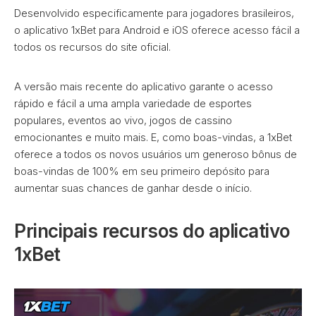
Desenvolvido especificamente para jogadores brasileiros,
o aplicativo 1xBet para Android e iOS oferece acesso fácil a
todos os recursos do site oficial.
A versão mais recente do aplicativo garante o acesso
rápido e fácil a uma ampla variedade de esportes
populares, eventos ao vivo, jogos de cassino
emocionantes e muito mais. E, como boas-vindas, a 1xBet
oferece a todos os novos usuários um generoso bônus de
boas-vindas de 100% em seu primeiro depósito para
aumentar suas chances de ganhar desde o início.
Principais recursos do aplicativo
1xBet