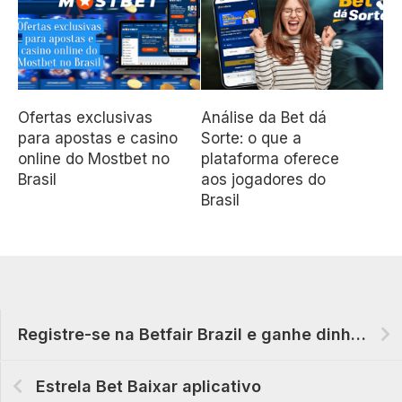
Ofertas exclusivas
Análise da Bet dá
para apostas e casino
Sorte: o que a
online do Mostbet no
plataforma oferece
Brasil
aos jogadores do
Brasil
Registre-se na Betfair Brazil e ganhe dinheiro de verdade
Estrela Bet Baixar aplicativo