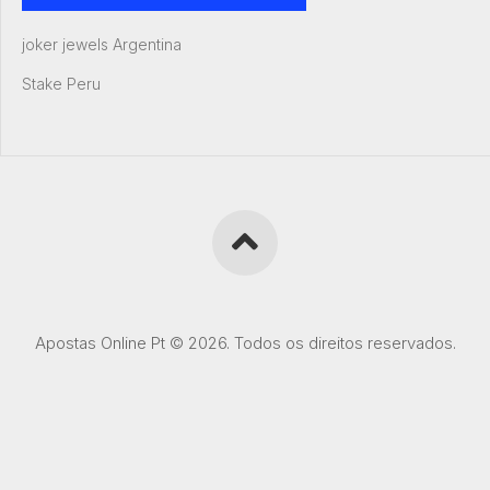
joker jewels Argentina
Stake Peru
Apostas Online Pt © 2026. Todos os direitos reservados.