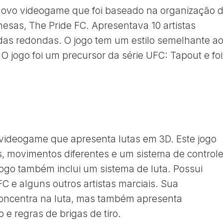
novo videogame que foi baseado na organização 
nesas, The Pride FC. Apresentava 10 artistas
tidas redondas. O jogo tem um estilo semelhante a
. O jogo foi um precursor da série UFC: Tapout e foi
videogame que apresenta lutas em 3D. Este jogo
s, movimentos diferentes e um sistema de control
jogo também inclui um sistema de luta. Possui
 e alguns outros artistas marciais. Sua
 concentra na luta, mas também apresenta
o e regras de brigas de tiro.