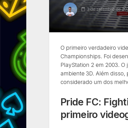
3 de setembro de 20
O primeiro verdadeiro vid
Championships. Foi desenv
PlayStation 2 em 2003. O 
ambiente 3D. Além disso,
considerado um dos melh
Pride FC: Figh
primeiro vide