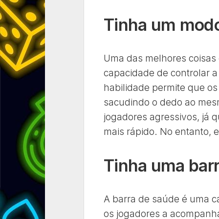
Tinha um modo
Uma das melhores coisas d
capacidade de controlar 
habilidade permite que os
sacudindo o dedo ao mesm
jogadores agressivos, já 
mais rápido. No entanto,
Tinha uma barr
A barra de saúde é uma ca
os jogadores a acompanha