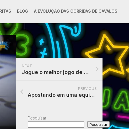
RITAS
BLOG
A EVOLUÇÃO DAS CORRIDAS DE CAVALOS
NEXT
Jogue o melhor jogo de piscina online hoje
PREVIOUS
Apostando em uma equipe que o público odeia
Pesquisar
Pesquisar