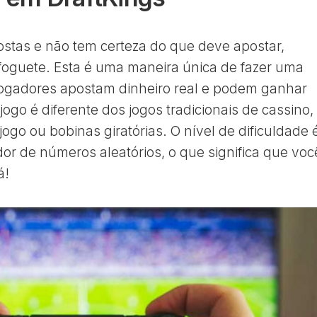
ostas e não tem certeza do que deve apostar,
foguete. Esta é uma maneira única de fazer uma
jogadores apostam dinheiro real e podem ganhar
 jogo é diferente dos jogos tradicionais de cassino,
ogo ou bobinas giratórias. O nível de dificuldade 
r de números aleatórios, o que significa que voc
á!