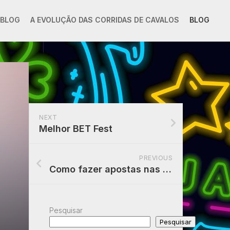
BLOG
A EVOLUÇÃO DAS CORRIDAS DE CAVALOS
BLOG
NEXT
Melhor BET Fest
PREVIOUS
Como fazer apostas nas corridas de cavalos na Betfair
Pesquisar
Pesquisar