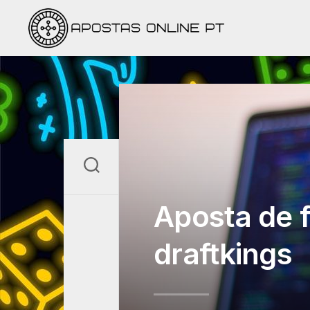
Skip
to
content
Aposta de 
draftkings