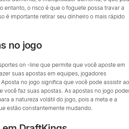
No entanto, o risco é que o foguete possa travar a
 é importante retirar seu dinheiro o mais rápido
s no jogo
esportes on -line que permite que você aposte em
fazer suas apostas em equipes, jogadores
. Aposta no jogo significa que você pode assistir a
e você faz suas apostas. As apostas no jogo pod
ara a natureza volátil do jogo, pois a meta e a
gue estão constantemente mudando.
l em DraftKings