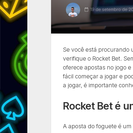
19 de setembro de 2
Se você está procurando u
verifique o Rocket Bet. S
oferece apostas no jogo e
fácil começar a jogar e p
a jogar, é importante con
Rocket Bet é u
A aposta do foguete é um 